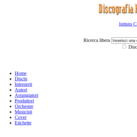
Istituto 
Ricerca libera
Disc
Home
Dischi
Interpreti
Autori
Arrangiatori
Produttori
Orchestre
Musicisti
Cover
Etichette