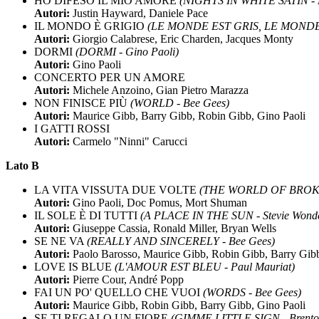
HO DIFESO IL MIO AMORE
(NIGHTS IN WHITE SATIN - 
Autori:
Justin Hayward, Daniele Pace
IL MONDO È GRIGIO
(LE MONDE EST GRIS, LE MONDE E
Autori:
Giorgio Calabrese, Eric Charden, Jacques Monty
DORMI
(DORMI - Gino Paoli)
Autori:
Gino Paoli
CONCERTO PER UN AMORE
Autori:
Michele Anzoino, Gian Pietro Marazza
NON FINISCE PIÙ
(WORLD - Bee Gees)
Autori:
Maurice Gibb, Barry Gibb, Robin Gibb, Gino Paoli
I GATTI ROSSI
Autori:
Carmelo "Ninni" Carucci
Lato B
LA VITA VISSUTA DUE VOLTE
(THE WORLD OF BROKE
Autori:
Gino Paoli, Doc Pomus, Mort Shuman
IL SOLE È DI TUTTI
(A PLACE IN THE SUN - Stevie Wond
Autori:
Giuseppe Cassia, Ronald Miller, Bryan Wells
SE NE VA
(REALLY AND SINCERELY - Bee Gees)
Autori:
Paolo Barosso, Maurice Gibb, Robin Gibb, Barry Gib
LOVE IS BLUE
(L'AMOUR EST BLEU - Paul Mauriat)
Autori:
Pierre Cour, André Popp
FAI UN PO' QUELLO CHE VUOI
(WORDS - Bee Gees)
Autori:
Maurice Gibb, Robin Gibb, Barry Gibb, Gino Paoli
SE TI REGALO UN FIORE
(GIMME LITTLE SIGN - Brento