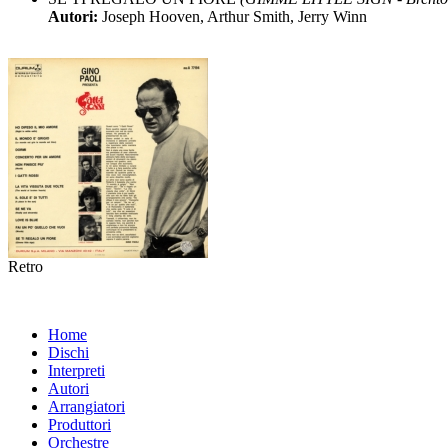
Autori:
Joseph Hooven, Arthur Smith, Jerry Winn
Retro
Home
Dischi
Interpreti
Autori
Arrangiatori
Produttori
Orchestre