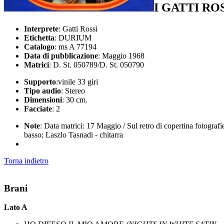
I GATTI RO
Interprete
: Gatti Rossi
Etichetta
: DURIUM
Catalogo
: ms A 77194
Data di pubblicazione
: Maggio 1968
Matrici
: D. St. 050789/D. St. 050790
Supporto
:vinile 33 giri
Tipo audio
: Stereo
Dimensioni
: 30 cm.
Facciate
: 2
Note
: Data matrici: 17 Maggio / Sul retro di copertina fotograf
basso; Laszlo Tasnadi - chitarra
Torna indietro
Brani
Lato A