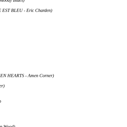
Moody Blues)
ST BLEU - Eric Charden)
N HEARTS - Amen Corner)
er)
b
n Wood)