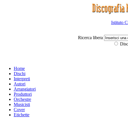
Istituto 
Ricerca libera
Disc
Home
Dischi
Interpreti
Autori
Arrangiatori
Produttori
Orchestre
Musicisti
Cover
Etichette