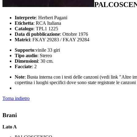
PALCOSCE
Interprete
: Herbert Pagani
Etichetta
: RCA Italiana
Catalogo
: TPL1 1225
Data di pubblicazione
: Ottobre 1976
Matrici
: FKAY 29283 / FKAY 29284
Supporto
:vinile 33 giri
Tipo audio
: Stereo
Dimensioni
: 30 cm.
Facciate
: 2
Note
: Busta interna con i testi delle canzoni (vedi link "Altre 
copertina i luoghi specifici dove sono state registrate le canzon
Torna indietro
Brani
Lato A