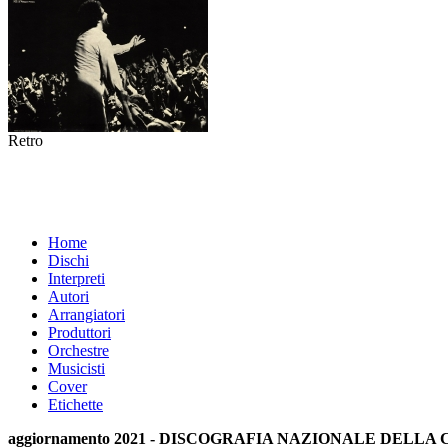
Retro
Home
Dischi
Interpreti
Autori
Arrangiatori
Produttori
Orchestre
Musicisti
Cover
Etichette
aggiornamento 2021 - DISCOGRAFIA NAZIONALE DELL