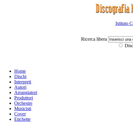
Istituto 
Ricerca libera
Disc
Home
Dischi
Interpreti
Autori
Arrangiatori
Produttori
Orchestre
Musicisti
Cover
Etichette