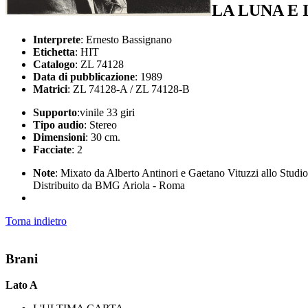
LA LUNA E 
Interprete
: Ernesto Bassignano
Etichetta
: HIT
Catalogo
: ZL 74128
Data di pubblicazione
: 1989
Matrici
: ZL 74128-A / ZL 74128-B
Supporto
:vinile 33 giri
Tipo audio
: Stereo
Dimensioni
: 30 cm.
Facciate
: 2
Note
: Mixato da Alberto Antinori e Gaetano Vituzzi allo Studio 1 
Distribuito da BMG Ariola - Roma
Torna indietro
Brani
Lato A