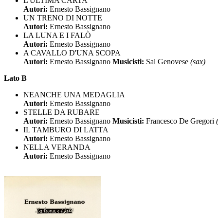
L'ULTIMA CARTA
Autori:
Ernesto Bassignano
UN TRENO DI NOTTE
Autori:
Ernesto Bassignano
LA LUNA E I FALÒ
Autori:
Ernesto Bassignano
A CAVALLO D'UNA SCOPA
Autori:
Ernesto Bassignano
Musicisti:
Sal Genovese
(sax)
Lato B
NEANCHE UNA MEDAGLIA
Autori:
Ernesto Bassignano
STELLE DA RUBARE
Autori:
Ernesto Bassignano
Musicisti:
Francesco De Gregori
IL TAMBURO DI LATTA
Autori:
Ernesto Bassignano
NELLA VERANDA
Autori:
Ernesto Bassignano