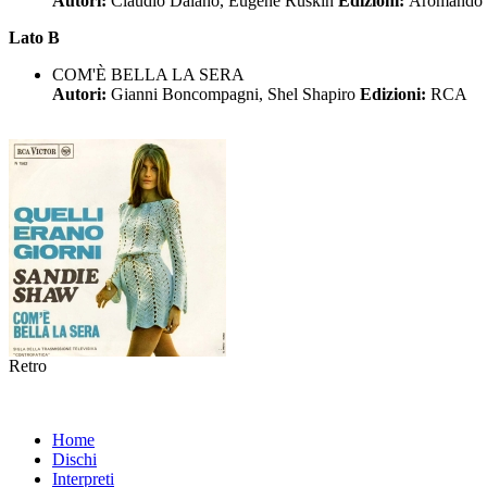
Autori:
Claudio Daiano, Eugene Ruskin
Edizioni:
Aromando
Lato B
COM'È BELLA LA SERA
Autori:
Gianni Boncompagni, Shel Shapiro
Edizioni:
RCA
Retro
Home
Dischi
Interpreti