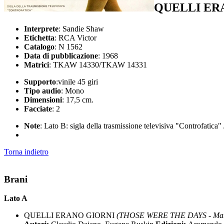
QUELLI ER
Interprete
: Sandie Shaw
Etichetta
: RCA Victor
Catalogo
: N 1562
Data di pubblicazione
: 1968
Matrici
: TKAW 14330/TKAW 14331
Supporto
:vinile 45 giri
Tipo audio
: Mono
Dimensioni
: 17,5 cm.
Facciate
: 2
Note
: Lato B: sigla della trasmissione televisiva "Controfatica
Torna indietro
Brani
Lato A
QUELLI ERANO GIORNI
(THOSE WERE THE DAYS - Mar