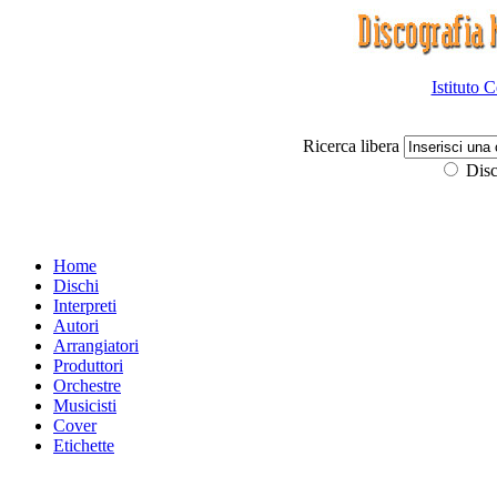
Istituto 
Ricerca libera
Disc
Home
Dischi
Interpreti
Autori
Arrangiatori
Produttori
Orchestre
Musicisti
Cover
Etichette