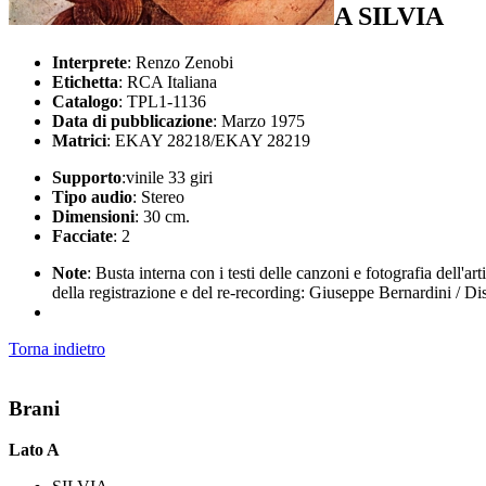
A SILVIA
Interprete
: Renzo Zenobi
Etichetta
: RCA Italiana
Catalogo
: TPL1-1136
Data di pubblicazione
: Marzo 1975
Matrici
: EKAY 28218/EKAY 28219
Supporto
:vinile 33 giri
Tipo audio
: Stereo
Dimensioni
: 30 cm.
Facciate
: 2
Note
: Busta interna con i testi delle canzoni e fotografia dell
della registrazione e del re-recording: Giuseppe Bernardini / D
Torna indietro
Brani
Lato A