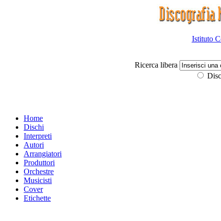
Istituto 
Ricerca libera
Disc
Home
Dischi
Interpreti
Autori
Arrangiatori
Produttori
Orchestre
Musicisti
Cover
Etichette