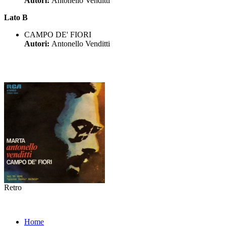
Autori:
Antonello Venditti
Lato B
CAMPO DE' FIORI
Autori:
Antonello Venditti
Retro
Home