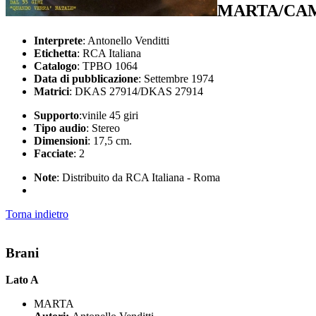
MARTA/CAM
Interprete
: Antonello Venditti
Etichetta
: RCA Italiana
Catalogo
: TPBO 1064
Data di pubblicazione
: Settembre 1974
Matrici
: DKAS 27914/DKAS 27914
Supporto
:vinile 45 giri
Tipo audio
: Stereo
Dimensioni
: 17,5 cm.
Facciate
: 2
Note
: Distribuito da RCA Italiana - Roma
Torna indietro
Brani
Lato A
MARTA