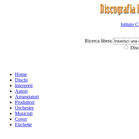
Istituto 
Ricerca libera
Disc
Home
Dischi
Interpreti
Autori
Arrangiatori
Produttori
Orchestre
Musicisti
Cover
Etichette