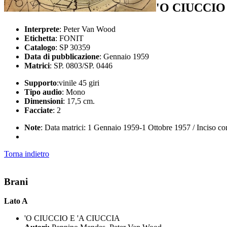
'O CIUCCIO
Interprete
: Peter Van Wood
Etichetta
: FONIT
Catalogo
: SP 30359
Data di pubblicazione
: Gennaio 1959
Matrici
: SP. 0803/SP. 0446
Supporto
:vinile 45 giri
Tipo audio
: Mono
Dimensioni
: 17,5 cm.
Facciate
: 2
Note
: Data matrici: 1 Gennaio 1959-1 Ottobre 1957 / Inciso 
Torna indietro
Brani
Lato A
'O CIUCCIO E 'A CIUCCIA