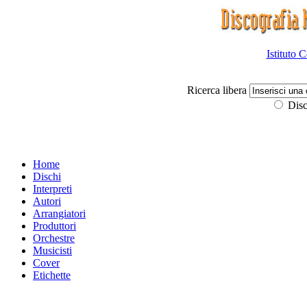
Istituto 
Ricerca libera
Disc
Home
Dischi
Interpreti
Autori
Arrangiatori
Produttori
Orchestre
Musicisti
Cover
Etichette