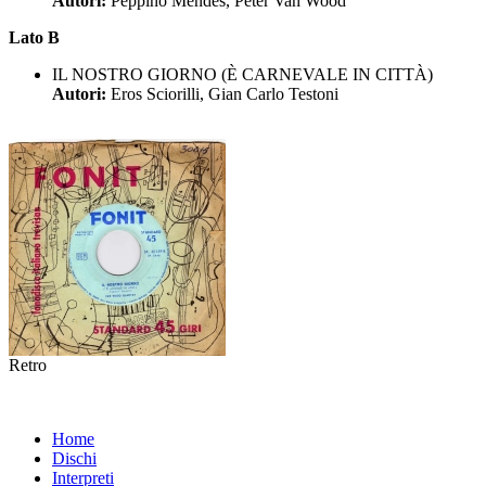
Autori:
Peppino Mendes, Peter Van Wood
Lato B
IL NOSTRO GIORNO (È CARNEVALE IN CITTÀ)
Autori:
Eros Sciorilli, Gian Carlo Testoni
Retro
Home
Dischi
Interpreti