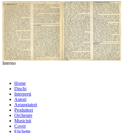
Interno
Home
Dischi
Interpreti
Autori
Arrangiatori
Produttori
Orchestre
Musicisti
Cover
Etichette