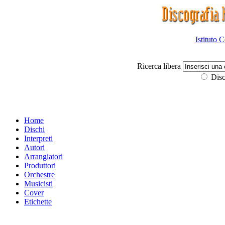
Istituto 
Ricerca libera
Disc
Home
Dischi
Interpreti
Autori
Arrangiatori
Produttori
Orchestre
Musicisti
Cover
Etichette