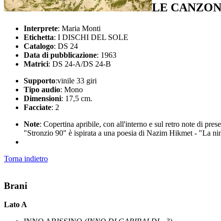
LE CANZON
Interprete
: Maria Monti
Etichetta
: I DISCHI DEL SOLE
Catalogo
: DS 24
Data di pubblicazione
: 1963
Matrici
: DS 24-A/DS 24-B
Supporto
:vinile 33 giri
Tipo audio
: Mono
Dimensioni
: 17,5 cm.
Facciate
: 2
Note
: Copertina apribile, con all'interno e sul retro note di pre
"Stronzio 90" è ispirata a una poesia di Nazim Hikmet - "La nin
Torna indietro
Brani
Lato A