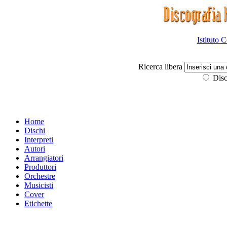
Istituto 
Ricerca libera
Disc
Home
Dischi
Interpreti
Autori
Arrangiatori
Produttori
Orchestre
Musicisti
Cover
Etichette