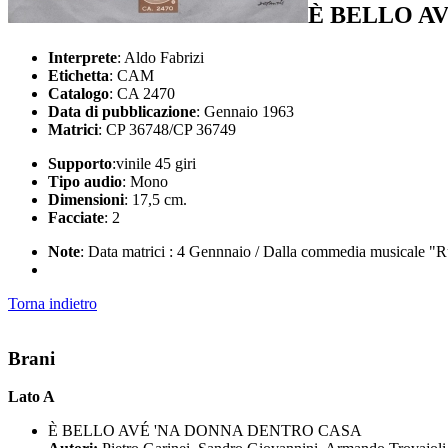
È BELLO A
Interprete
: Aldo Fabrizi
Etichetta
: CAM
Catalogo
: CA 2470
Data di pubblicazione
: Gennaio 1963
Matrici
: CP 36748/CP 36749
Supporto
:vinile 45 giri
Tipo audio
: Mono
Dimensioni
: 17,5 cm.
Facciate
: 2
Note
: Data matrici : 4 Gennnaio / Dalla commedia musicale "R
Torna indietro
Brani
Lato A
È BELLO AVÉ 'NA DONNA DENTRO CASA