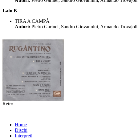
Autori:
Pietro Garinei, Sandro Giovannini, Armando Trovajoli
Lato B
TIRA A CAMPÀ
Autori:
Pietro Garinei, Sandro Giovannini, Armando Trovajoli
Retro
Home
Dischi
Interpreti