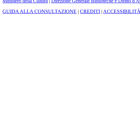
Ministero della Cultura
|
Direzione Generale Biblioteche e Diritto d'A
GUIDA ALLA CONSULTAZIONE
|
CREDITI
|
ACCESSIBILIT