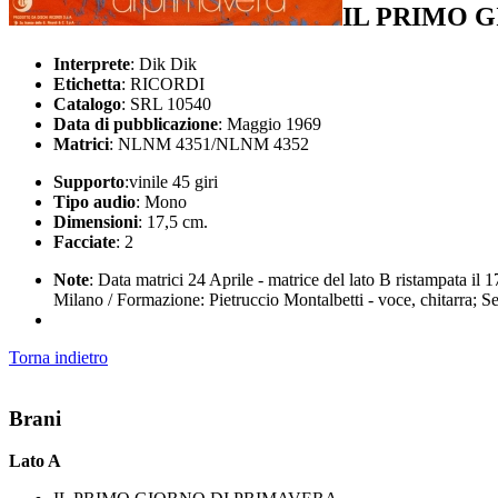
IL PRIMO 
Interprete
: Dik Dik
Etichetta
: RICORDI
Catalogo
: SRL 10540
Data di pubblicazione
: Maggio 1969
Matrici
: NLNM 4351/NLNM 4352
Supporto
:vinile 45 giri
Tipo audio
: Mono
Dimensioni
: 17,5 cm.
Facciate
: 2
Note
: Data matrici 24 Aprile - matrice del lato B ristampata il 
Milano / Formazione: Pietruccio Montalbetti - voce, chitarra; Se
Torna indietro
Brani
Lato A