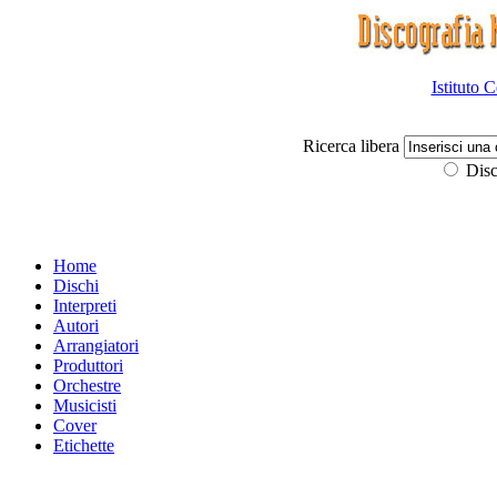
Istituto 
Ricerca libera
Disc
Home
Dischi
Interpreti
Autori
Arrangiatori
Produttori
Orchestre
Musicisti
Cover
Etichette