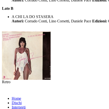
Autori:
Corrado Conti, Lino Corsetti, Daniele Pace
Edizioni:
Lato B
A CHI LA DO STASERA
Autori:
Corrado Conti, Lino Corsetti, Daniele Pace
Edizioni:
Retro
Home
Dischi
Interpreti