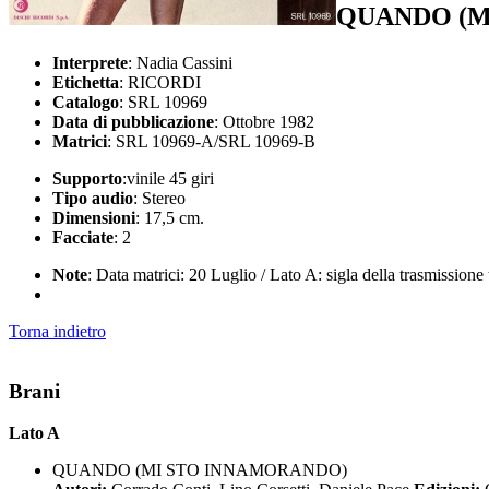
QUANDO (M
Interprete
: Nadia Cassini
Etichetta
: RICORDI
Catalogo
: SRL 10969
Data di pubblicazione
: Ottobre 1982
Matrici
: SRL 10969-A/SRL 10969-B
Supporto
:vinile 45 giri
Tipo audio
: Stereo
Dimensioni
: 17,5 cm.
Facciate
: 2
Note
: Data matrici: 20 Luglio / Lato A: sigla della trasmissio
Torna indietro
Brani
Lato A
QUANDO (MI STO INNAMORANDO)