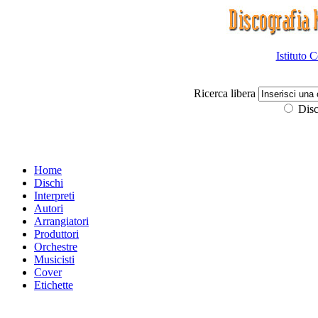
Istituto 
Ricerca libera
Disc
Home
Dischi
Interpreti
Autori
Arrangiatori
Produttori
Orchestre
Musicisti
Cover
Etichette