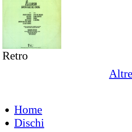
Retro
Altr
Home
Dischi