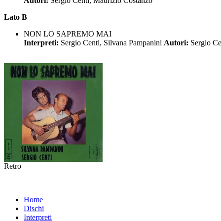
Autori:
Sergio Centi, Maurizio Costanzo
Lato B
NON LO SAPREMO MAI
Interpreti:
Sergio Centi, Silvana Pampanini
Autori:
Sergio Ce
Retro
Home
Dischi
Interpreti