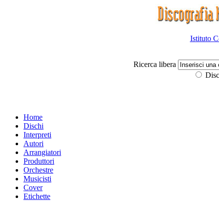
Istituto 
Ricerca libera
Disc
Home
Dischi
Interpreti
Autori
Arrangiatori
Produttori
Orchestre
Musicisti
Cover
Etichette