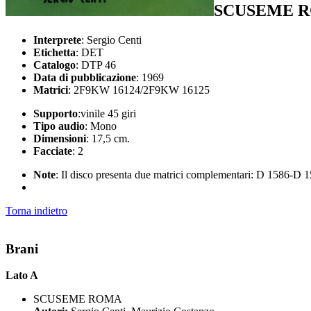
SCUSEME R
Interprete
: Sergio Centi
Etichetta
: DET
Catalogo
: DTP 46
Data di pubblicazione
: 1969
Matrici
: 2F9KW 16124/2F9KW 16125
Supporto
:vinile 45 giri
Tipo audio
: Mono
Dimensioni
: 17,5 cm.
Facciate
: 2
Note
: Il disco presenta due matrici complementari: D 1586-D 
Torna indietro
Brani
Lato A
SCUSEME ROMA