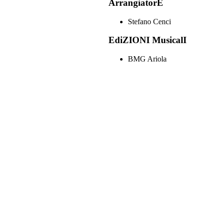
ArrangiatorE
Stefano Cenci
EdiZIONI MusicalI
BMG Ariola