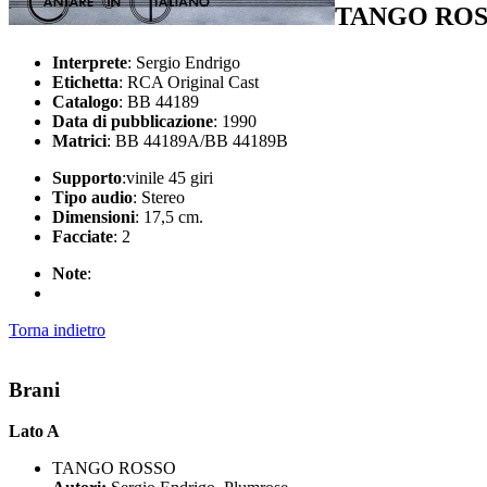
TANGO ROS
Interprete
: Sergio Endrigo
Etichetta
: RCA Original Cast
Catalogo
: BB 44189
Data di pubblicazione
: 1990
Matrici
: BB 44189A/BB 44189B
Supporto
:vinile 45 giri
Tipo audio
: Stereo
Dimensioni
: 17,5 cm.
Facciate
: 2
Note
:
Torna indietro
Brani
Lato A
TANGO ROSSO