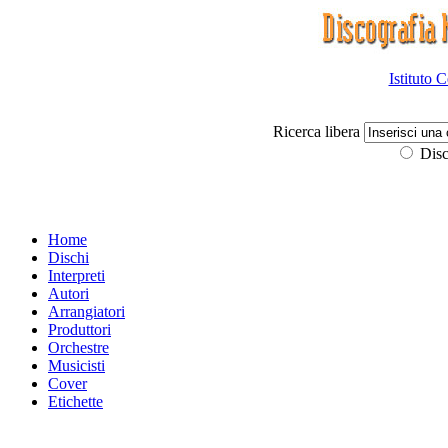
Istituto 
Ricerca libera
Disc
Home
Dischi
Interpreti
Autori
Arrangiatori
Produttori
Orchestre
Musicisti
Cover
Etichette