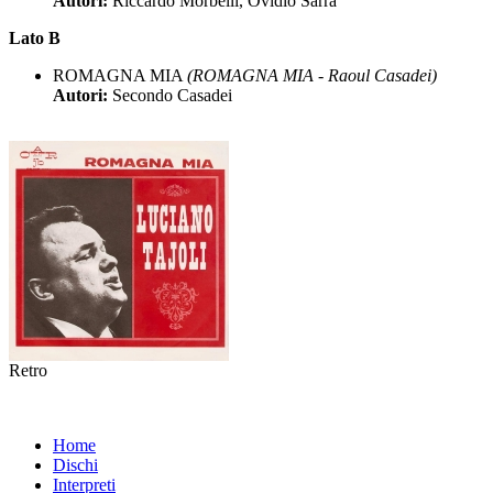
Autori:
Riccardo Morbelli, Ovidio Sarra
Lato B
ROMAGNA MIA
(ROMAGNA MIA - Raoul Casadei)
Autori:
Secondo Casadei
Retro
Home
Dischi
Interpreti