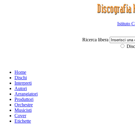
Istituto 
Ricerca libera
Disc
Home
Dischi
Interpreti
Autori
Arrangiatori
Produttori
Orchestre
Musicisti
Cover
Etichette