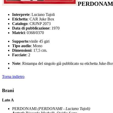
PERDONAM
Interprete
: Luciano Tajoli
Etichetta
: CAR Juke Box
Catalogo
: CRJNP 2073
Data di pubblicazione
: 1970
Matrici
: 0368/0370
Supporto
:vinile 45 giri
Tipo audio
: Mono
Dimensioni
: 17,5 cm.
Facciate
: 2
Note
: Ristampa del singolo già pubblicato su etichetta Juke-B
Torna indietro
Brani
Lato A
PERDONAMI
(PERDONAMI - Luciano Tajoli)