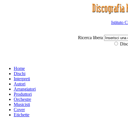
Istituto 
Ricerca libera
Disc
Home
Dischi
Interpreti
Autori
Arrangiatori
Produttori
Orchestre
Musicisti
Cover
Etichette