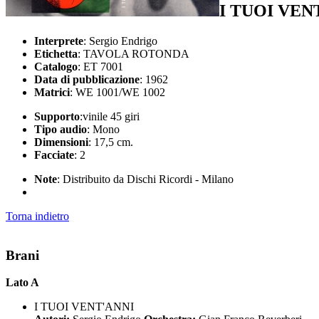
I TUOI VEN
Interprete
: Sergio Endrigo
Etichetta
: TAVOLA ROTONDA
Catalogo
: ET 7001
Data di pubblicazione
: 1962
Matrici
: WE 1001/WE 1002
Supporto
:vinile 45 giri
Tipo audio
: Mono
Dimensioni
: 17,5 cm.
Facciate
: 2
Note
: Distribuito da Dischi Ricordi - Milano
Torna indietro
Brani
Lato A
I TUOI VENT'ANNI