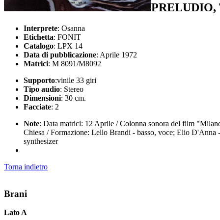
PRELUDIO,
Interprete
: Osanna
Etichetta
: FONIT
Catalogo
: LPX 14
Data di pubblicazione
: Aprile 1972
Matrici
: M 8091/M8092
Supporto
:vinile 33 giri
Tipo audio
: Stereo
Dimensioni
: 30 cm.
Facciate
: 2
Note
: Data matrici: 12 Aprile / Colonna sonora del film "Milan
Chiesa / Formazione: Lello Brandi - basso, voce; Elio D'Anna - s
synthesizer
Torna indietro
Brani
Lato A