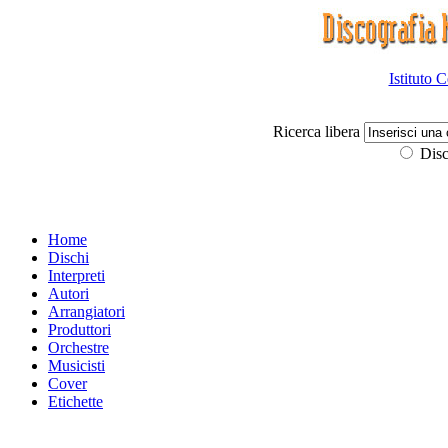
Istituto 
Ricerca libera
Disc
Home
Dischi
Interpreti
Autori
Arrangiatori
Produttori
Orchestre
Musicisti
Cover
Etichette