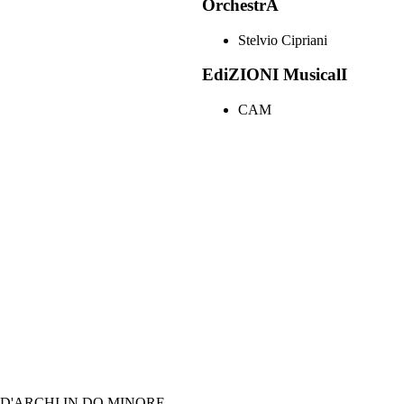
OrchestrA
Stelvio Cipriani
EdiZIONI MusicalI
CAM
D'ARCHI IN DO MINORE