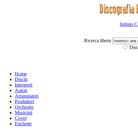
Istituto 
Ricerca libera
Disc
Home
Dischi
Interpreti
Autori
Arrangiatori
Produttori
Orchestre
Musicisti
Cover
Etichette