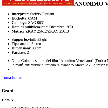
ANONIMO 
Interprete
: Stelvio Cipriani
Etichetta
: CAM
Catalogo
: SAG 9031
Data di pubblicazione
: Dicembre 1970
Matrici
: ZKAY 25612/ZKAY 25613
Supporto
:vinile 33 giri
Tipo audio
: Stereo
Dimensioni
: 30 cm.
Facciate
: 2
Note
: Colonna sonora del film "Anonimo Veneziano" (Enrico Ma
in realtà attribuibile al fratello Alessandro Marcello - La trasc
Torna indietro
Brani
Lato A