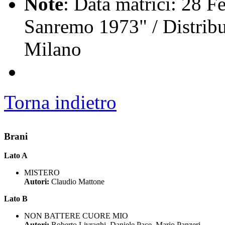
Note
: Data matrici: 28 Fe
Sanremo 1973" / Distribu
Milano
Torna indietro
Brani
Lato A
MISTERO
Autori:
Claudio Mattone
Lato B
NON BATTERE CUORE MIO
Autori:
Roberto Livraghi, Daniele Pace, Mario Panzeri