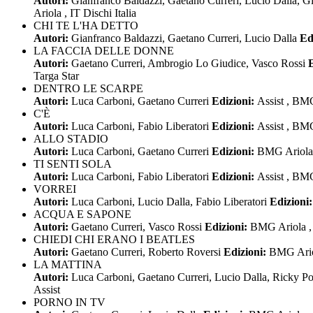
Autori:
Gianfranco Baldazzi, Gaetano Curreri, Lucio Dalla, G
Ariola , IT Dischi Italia
CHI TE L'HA DETTO
Autori:
Gianfranco Baldazzi, Gaetano Curreri, Lucio Dalla
Ed
LA FACCIA DELLE DONNE
Autori:
Gaetano Curreri, Ambrogio Lo Giudice, Vasco Rossi
Targa Star
DENTRO LE SCARPE
Autori:
Luca Carboni, Gaetano Curreri
Edizioni:
Assist , BM
C'È
Autori:
Luca Carboni, Fabio Liberatori
Edizioni:
Assist , BM
ALLO STADIO
Autori:
Luca Carboni, Gaetano Curreri
Edizioni:
BMG Ariola 
TI SENTI SOLA
Autori:
Luca Carboni, Fabio Liberatori
Edizioni:
Assist , BM
VORREI
Autori:
Luca Carboni, Lucio Dalla, Fabio Liberatori
Edizioni
ACQUA E SAPONE
Autori:
Gaetano Curreri, Vasco Rossi
Edizioni:
BMG Ariola , 
CHIEDI CHI ERANO I BEATLES
Autori:
Gaetano Curreri, Roberto Roversi
Edizioni:
BMG Ariol
LA MATTINA
Autori:
Luca Carboni, Gaetano Curreri, Lucio Dalla, Ricky Po
Assist
PORNO IN TV