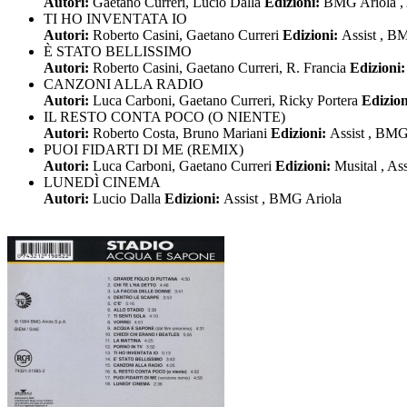
Autori:
Gaetano Curreri, Lucio Dalla
Edizioni:
BMG Ariola , 
TI HO INVENTATA IO
Autori:
Roberto Casini, Gaetano Curreri
Edizioni:
Assist , B
È STATO BELLISSIMO
Autori:
Roberto Casini, Gaetano Curreri, R. Francia
Edizioni
CANZONI ALLA RADIO
Autori:
Luca Carboni, Gaetano Curreri, Ricky Portera
Edizio
IL RESTO CONTA POCO (O NIENTE)
Autori:
Roberto Costa, Bruno Mariani
Edizioni:
Assist , BMG
PUOI FIDARTI DI ME (REMIX)
Autori:
Luca Carboni, Gaetano Curreri
Edizioni:
Musital , As
LUNEDÌ CINEMA
Autori:
Lucio Dalla
Edizioni:
Assist , BMG Ariola