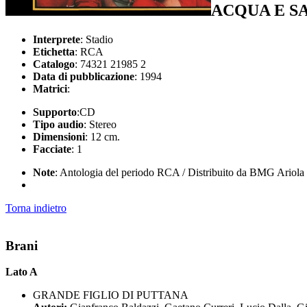
ACQUA E S
Interprete
: Stadio
Etichetta
: RCA
Catalogo
: 74321 21985 2
Data di pubblicazione
: 1994
Matrici
:
Supporto
:CD
Tipo audio
: Stereo
Dimensioni
: 12 cm.
Facciate
: 1
Note
: Antologia del periodo RCA / Distribuito da BMG Ariol
Torna indietro
Brani
Lato A
GRANDE FIGLIO DI PUTTANA