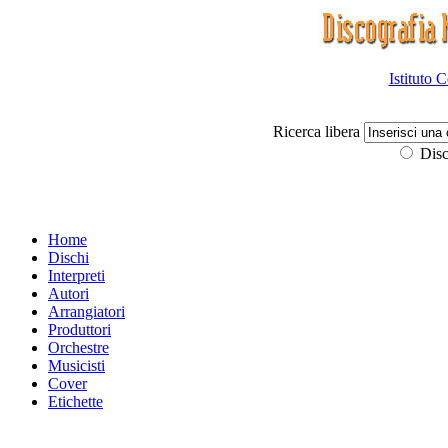
Istituto 
Ricerca libera
Disc
Home
Dischi
Interpreti
Autori
Arrangiatori
Produttori
Orchestre
Musicisti
Cover
Etichette