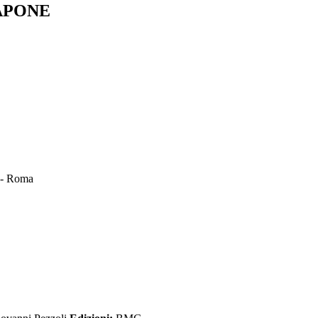
APONE
a - Roma