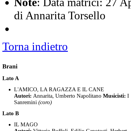
Note
: Data matrici: 27 A
di Annarita Torsello
Torna indietro
Brani
Lato A
L'AMICO, LA RAGAZZA E IL CANE
Autori:
Annarita, Umberto Napolitano
Musicisti:
I
Sanremini
(coro)
Lato B
IL MAGO
Autori:
Vittorio Buffoli, Edilio Capotosti, Herbert