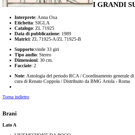
I GRANDI S
Interprete
: Anna Oxa
Etichetta
: SIGLA
Catalogo
: ZL 71925
Data di pubblicazione
: 1989
Matrici
: ZL 71925-A/ZL 71925-B
Supporto
:vinile 33 giri
Tipo audio
: Stereo
Dimensioni
: 30 cm.
Facciate
: 2
Note
: Antologia del periodo RCA / Coordinamento generale di C
cura di Renato Coppola / Distribuito da BMG Ariola - Roma
Torna indietro
Brani
Lato A