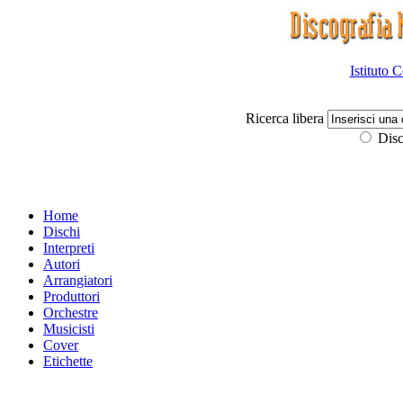
Istituto 
Ricerca libera
Disc
Home
Dischi
Interpreti
Autori
Arrangiatori
Produttori
Orchestre
Musicisti
Cover
Etichette