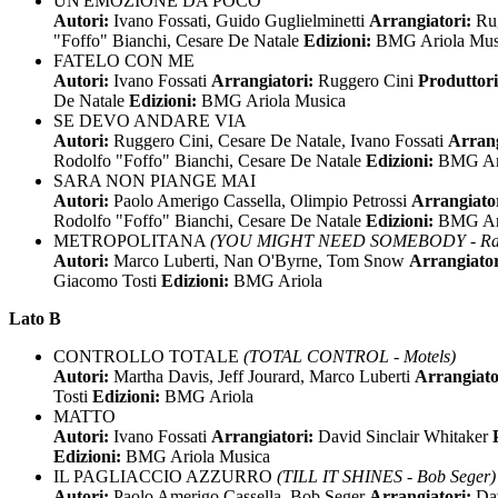
UN'EMOZIONE DA POCO
Autori:
Ivano Fossati, Guido Guglielminetti
Arrangiatori:
Ru
"Foffo" Bianchi, Cesare De Natale
Edizioni:
BMG Ariola Mus
FATELO CON ME
Autori:
Ivano Fossati
Arrangiatori:
Ruggero Cini
Produttor
De Natale
Edizioni:
BMG Ariola Musica
SE DEVO ANDARE VIA
Autori:
Ruggero Cini, Cesare De Natale, Ivano Fossati
Arrang
Rodolfo "Foffo" Bianchi, Cesare De Natale
Edizioni:
BMG Ari
SARA NON PIANGE MAI
Autori:
Paolo Amerigo Cassella, Olimpio Petrossi
Arrangiato
Rodolfo "Foffo" Bianchi, Cesare De Natale
Edizioni:
BMG Ari
METROPOLITANA
(YOU MIGHT NEED SOMEBODY - Ran
Autori:
Marco Luberti, Nan O'Byrne, Tom Snow
Arrangiato
Giacomo Tosti
Edizioni:
BMG Ariola
Lato B
CONTROLLO TOTALE
(TOTAL CONTROL - Motels)
Autori:
Martha Davis, Jeff Jourard, Marco Luberti
Arrangiato
Tosti
Edizioni:
BMG Ariola
MATTO
Autori:
Ivano Fossati
Arrangiatori:
David Sinclair Whitaker
Edizioni:
BMG Ariola Musica
IL PAGLIACCIO AZZURRO
(TILL IT SHINES - Bob Seger)
Autori:
Paolo Amerigo Cassella, Bob Seger
Arrangiatori:
Da