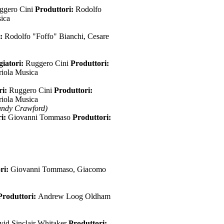
ggero Cini
Produttori:
Rodolfo
ica
i:
Rodolfo "Foffo" Bianchi, Cesare
iatori:
Ruggero Cini
Produttori:
ola Musica
ri:
Ruggero Cini
Produttori:
ola Musica
dy Crawford)
ri:
Giovanni Tommaso
Produttori:
ri:
Giovanni Tommaso, Giacomo
Produttori:
Andrew Loog Oldham
vid Sinclair Whitaker
Produttori: