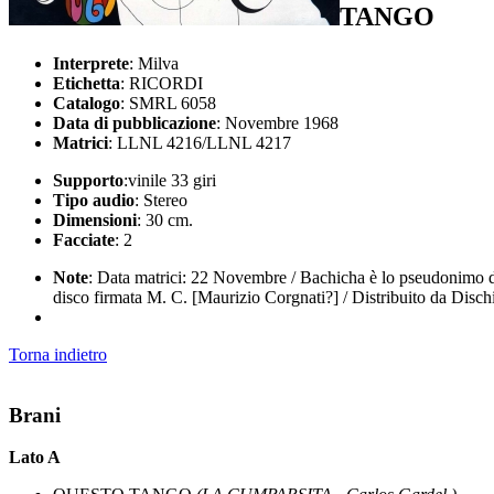
TANGO
Interprete
: Milva
Etichetta
: RICORDI
Catalogo
: SMRL 6058
Data di pubblicazione
: Novembre 1968
Matrici
: LLNL 4216/LLNL 4217
Supporto
:vinile 33 giri
Tipo audio
: Stereo
Dimensioni
: 30 cm.
Facciate
: 2
Note
: Data matrici: 22 Novembre / Bachicha è lo pseudonimo di
disco firmata M. C. [Maurizio Corgnati?] / Distribuito da Disch
Torna indietro
Brani
Lato A