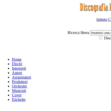
Istituto 
Ricerca libera
Disc
Home
Dischi
Interpreti
Autori
Arrangiatori
Produttori
Orchestre
Musicisti
Cover
Etichette