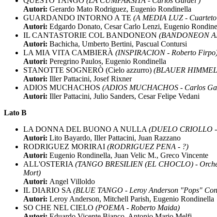
QUESTO TANGO
(LA CUMPARSITA - Carlos Gardel )
Autori:
Gerardo Mato Rodriguez, Eugenio Rondinella
GUARDANDO INTORNO A TE
(A MEDIA LUZ - Cuarteto
Autori:
Edgardo Donato, Cesar Carlo Lenzi, Eugenio Rondine
IL CANTASTORIE COL BANDONEON
(BANDONEON AR
Autori:
Bachicha, Umberto Bertini, Pascual Contursi
LA MIA VITA CAMBIERÀ
(INSPIRACION - Roberto Firpo
Autori:
Peregrino Paulos, Eugenio Rondinella
STANOTTE SOGNERÒ (Cielo azzurro)
(BLAUER HIMMEL (B
Autori:
Iller Pattacini, Josef Rixner
ADIOS MUCHACHOS
(ADIOS MUCHACHOS - Carlos Gar
Autori:
Iller Pattacini, Julio Sanders, Cesar Felipe Vedani
Lato B
LA DONNA DEL BUONO A NULLA
(DUELO CRIOLLO - G
Autori:
Lito Bayardo, Iller Pattacini, Juan Razzano
RODRIGUEZ MORIRAI
(RODRIGUEZ PENA - ?)
Autori:
Eugenio Rondinella, Juan Velic M., Greco Vincente
ALL'OSTERIA
(TANGO BRESILIEN (EL CHOCLO) - Orchestr
Mort)
Autori:
Angel Villoldo
IL DIARIO SA
(BLUE TANGO - Leroy Anderson "Pops" Conc
Autori:
Leroy Anderson, Mitchell Parish, Eugenio Rondinella
SO CHE NEL CIELO
(POEMA - Roberto Maida)
Autori:
Eduardo Vicente Bianco, Antonio Mario Melfi