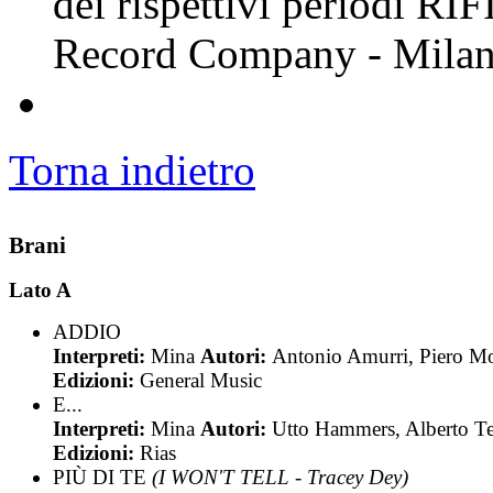
dei rispettivi periodi RIF
Record Company - Mila
Torna indietro
Brani
Lato A
ADDIO
Interpreti:
Mina
Autori:
Antonio Amurri, Piero M
Edizioni:
General Music
E...
Interpreti:
Mina
Autori:
Utto Hammers, Alberto Te
Edizioni:
Rias
PIÙ DI TE
(I WON'T TELL - Tracey Dey)