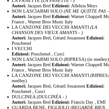
LA FANETTE
(LA FANETTE - )
Autori:
Jacques Brel
Edizioni:
Alleluia Meys
NON LASCIARMI SOLO
(NE ME QUITTE PAS -
Autori:
Jacques Brel
Edizioni:
Warner Chappell Mu
France , Warner Bros Music Italy
LA CANZONE DEI VECCHI AMANTI
(LA
CHANSON DES VIEUX AMANTS - )
Autori:
Jacques Brel, Gérard Jouannest
Edizioni:
Pouchenel
I VECCHI
Edizioni:
Pouchenel , Curci
NON LASCIARMI SOLO (RIPRESA) (in medley)
Autori:
Jacques Brel
Edizioni:
Warner Chappell Mu
France , Warner Bros Music Italy
LA CANZONE DEI VECCHI AMANTI (RIPRESA)
medley)
Autori:
Jacques Brel, Gérard Jouannest
Edizioni:
Pouchenel , Curci
DULCINEA
(DULCINÉA - )
Autori:
Jacques Brel
Edizioni:
Francis Day , EMI
GUARDA BENE, FIGLIOLO
(REGARDE BIEN,