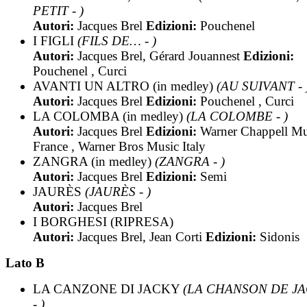
PETIT - )
Autori:
Jacques Brel
Edizioni:
Pouchenel
I FIGLI
(FILS DE… - )
Autori:
Jacques Brel, Gérard Jouannest
Edizioni:
Pouchenel , Curci
AVANTI UN ALTRO (in medley)
(AU SUIVANT - 
Autori:
Jacques Brel
Edizioni:
Pouchenel , Curci
LA COLOMBA (in medley)
(LA COLOMBE - )
Autori:
Jacques Brel
Edizioni:
Warner Chappell Mu
France , Warner Bros Music Italy
ZANGRA (in medley)
(ZANGRA - )
Autori:
Jacques Brel
Edizioni:
Semi
JAURÈS
(JAURÈS - )
Autori:
Jacques Brel
I BORGHESI (RIPRESA)
Autori:
Jacques Brel, Jean Corti
Edizioni:
Sidonis
Lato B
LA CANZONE DI JACKY
(LA CHANSON DE J
- )