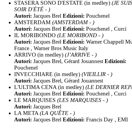
STASERA SONO D'ESTATE (in medley)
(JE SUI
SOIR D'ÉTÉ - )
Autori:
Jacques Brel
Edizioni:
Pouchenel
AMSTERDAM
(AMSTERDAM - )
Autori:
Jacques Brel
Edizioni:
Pouchenel , Curci
IL MORIBONDO
(LE MORIBOND - )
Autori:
Jacques Brel
Edizioni:
Warner Chappell Mu
France , Warner Bros Music Italy
ARRIVO (in medley)
(J’ARRIVE - )
Autori:
Jacques Brel, Gérard Jouannest
Edizioni:
Pouchenel
INVECCHIARE (in medley)
(VIEILLIR - )
Autori:
Jacques Brel, Gérard Jouannest
L'ULTIMA CENA (in medley)
(LE DERNIER REPA
Autori:
Jacques Brel
Edizioni:
Pouchenel , Curci
LE MARQUISES
(LES MARQUISES - )
Autori:
Jacques Brel
LA META
(LA QUÊTE - )
Autori:
Jacques Brel
Edizioni:
Francis Day , EMI