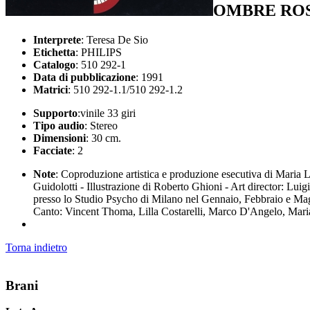
OMBRE RO
Interprete
: Teresa De Sio
Etichetta
: PHILIPS
Catalogo
: 510 292-1
Data di pubblicazione
: 1991
Matrici
: 510 292-1.1/510 292-1.2
Supporto
:vinile 33 giri
Tipo audio
: Stereo
Dimensioni
: 30 cm.
Facciate
: 2
Note
: Coproduzione artistica e produzione esecutiva di Maria Laur
Guidolotti - Illustrazione di Roberto Ghioni - Art director: L
presso lo Studio Psycho di Milano nel Gennaio, Febbraio e Mag
Canto: Vincent Thoma, Lilla Costarelli, Marco D'Angelo, Mari
Torna indietro
Brani