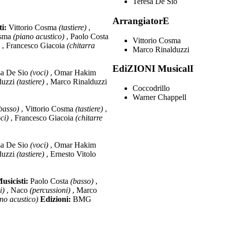
Teresa De Sio
ArrangiatorE
ti:
Vittorio Cosma
(tastiere)
,
osma
(piano acustico)
, Paolo Costa
Vittorio Cosma
, Francesco Giacoia
(chitarra
Marco Rinalduzzi
EdiZIONI MusicalI
sa De Sio
(voci)
, Omar Hakim
duzzi
(tastiere)
, Marco Rinalduzzi
Coccodrillo
Warner Chappell
basso)
, Vittorio Cosma
(tastiere)
,
ci)
, Francesco Giacoia
(chitarre
sa De Sio
(voci)
, Omar Hakim
duzzi
(tastiere)
, Ernesto Vitolo
usicisti:
Paolo Costa
(basso)
,
i)
, Naco
(percussioni)
, Marco
no acustico)
Edizioni:
BMG