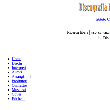
Istituto 
Ricerca libera
Disc
Home
Dischi
Interpreti
Autori
Arrangiatori
Produttori
Orchestre
Musicisti
Cover
Etichette