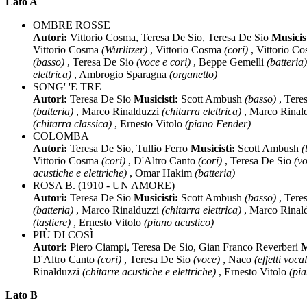
Lato A
OMBRE ROSSE
Autori:
Vittorio Cosma, Teresa De Sio, Teresa De Sio
Musicis
Vittorio Cosma
(Wurlitzer)
, Vittorio Cosma
(cori)
, Vittorio C
(basso)
, Teresa De Sio
(voce e cori)
, Beppe Gemelli
(batteria)
elettrica)
, Ambrogio Sparagna
(organetto)
SONG' 'E TRE
Autori:
Teresa De Sio
Musicisti:
Scott Ambush
(basso)
, Tere
(batteria)
, Marco Rinalduzzi
(chitarra elettrica)
, Marco Rinal
(chitarra classica)
, Ernesto Vitolo
(piano Fender)
COLOMBA
Autori:
Teresa De Sio, Tullio Ferro
Musicisti:
Scott Ambush
(
Vittorio Cosma
(cori)
, D'Altro Canto
(cori)
, Teresa De Sio
(vo
acustiche e elettriche)
, Omar Hakim
(batteria)
ROSA B. (1910 - UN AMORE)
Autori:
Teresa De Sio
Musicisti:
Scott Ambush
(basso)
, Tere
(batteria)
, Marco Rinalduzzi
(chitarra elettrica)
, Marco Rinal
(tastiere)
, Ernesto Vitolo
(piano acustico)
PIÙ DI COSÌ
Autori:
Piero Ciampi, Teresa De Sio, Gian Franco Reverberi
M
D'Altro Canto
(cori)
, Teresa De Sio
(voce)
, Naco
(effetti vocal
Rinalduzzi
(chitarre acustiche e elettriche)
, Ernesto Vitolo
(pia
Lato B