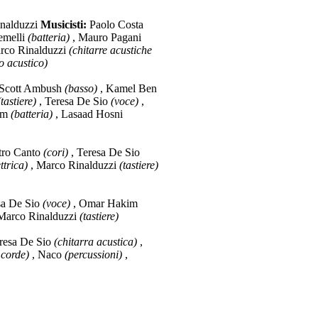
nalduzzi
Musicisti:
Paolo Costa
emelli
(batteria)
, Mauro Pagani
rco Rinalduzzi
(chitarre acustiche
o acustico)
Scott Ambush
(basso)
, Kamel Ben
(tastiere)
, Teresa De Sio
(voce)
,
im
(batteria)
, Lasaad Hosni
tro Canto
(cori)
, Teresa De Sio
ttrica)
, Marco Rinalduzzi
(tastiere)
sa De Sio
(voce)
, Omar Hakim
Marco Rinalduzzi
(tastiere)
resa De Sio
(chitarra acustica)
,
 corde)
, Naco
(percussioni)
,