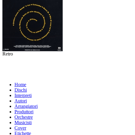
Retro
Home
Dischi
Interpreti
Autori
Arrangiatori
Produttori
Orchestre
Musicisti
Cover
Etichette