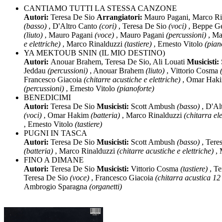
CANTIAMO TUTTI LA STESSA CANZONE
Autori:
Teresa De Sio
Arrangiatori:
Mauro Pagani, Marco Ri
(basso)
, D'Altro Canto
(cori)
, Teresa De Sio
(voci)
, Beppe G
(liuto)
, Mauro Pagani
(voce)
, Mauro Pagani
(percussioni)
, Ma
e elettriche)
, Marco Rinalduzzi
(tastiere)
, Ernesto Vitolo
(pian
YA MEKTOUB SNIN (IL MIO DESTINO)
Autori:
Anouar Brahem, Teresa De Sio, Ali Louati
Musicisti:
Jeddau
(percussioni)
, Anouar Brahem
(liuto)
, Vittorio Cosma
Francesco Giacoia
(chitarre acustiche e elettriche)
, Omar Hak
(percussioni)
, Ernesto Vitolo
(pianoforte)
BENEDICIMI
Autori:
Teresa De Sio
Musicisti:
Scott Ambush
(basso)
, D'Al
(voci)
, Omar Hakim
(batteria)
, Marco Rinalduzzi
(chitarra ele
, Ernesto Vitolo
(tastiere)
PUGNI IN TASCA
Autori:
Teresa De Sio
Musicisti:
Scott Ambush
(basso)
, Tere
(batteria)
, Marco Rinalduzzi
(chitarre acustiche e elettriche)
, 
FINO A DIMANE
Autori:
Teresa De Sio
Musicisti:
Vittorio Cosma
(tastiere)
, Te
Teresa De Sio
(voce)
, Francesco Giacoia
(chitarra acustica 12
Ambrogio Sparagna
(organetti)