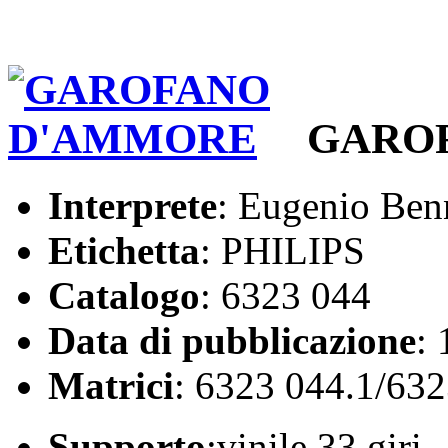
GARO
Interprete
: Eugenio Ben
Etichetta
: PHILIPS
Catalogo
: 6323 044
Data di pubblicazione
:
Matrici
: 6323 044.1/632
Supporto
:vinile 33 giri