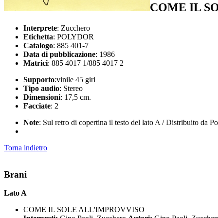
COME IL S
Interprete
: Zucchero
Etichetta
: POLYDOR
Catalogo
: 885 401-7
Data di pubblicazione
: 1986
Matrici
: 885 4017 1/885 4017 2
Supporto
:vinile 45 giri
Tipo audio
: Stereo
Dimensioni
: 17,5 cm.
Facciate
: 2
Note
: Sul retro di copertina il testo del lato A / Distribuito da
Torna indietro
Brani
Lato A
COME IL SOLE ALL'IMPROVVISO