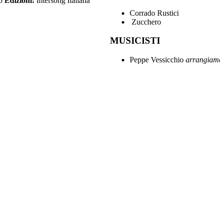
ro
Edizioni:
Intersong Italiana
Corrado Rustici
Zucchero
MUSICISTI
Peppe Vessicchio
arrangiamen