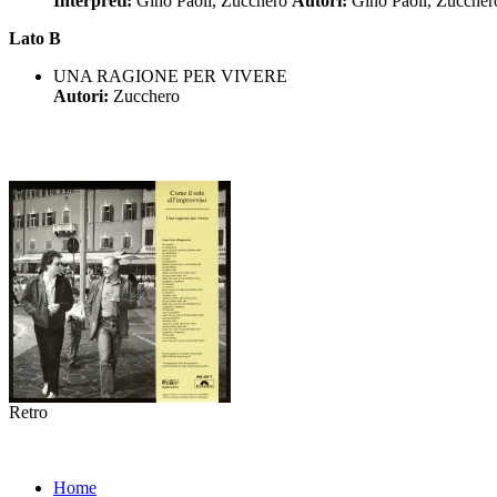
Interpreti:
Gino Paoli, Zucchero
Autori:
Gino Paoli, Zucche
Lato B
UNA RAGIONE PER VIVERE
Autori:
Zucchero
Retro
Home