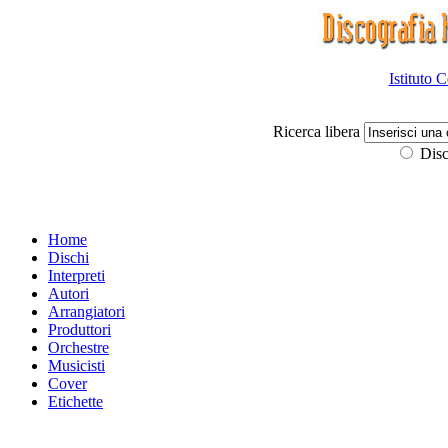
Istituto 
Ricerca libera
Disc
Home
Dischi
Interpreti
Autori
Arrangiatori
Produttori
Orchestre
Musicisti
Cover
Etichette