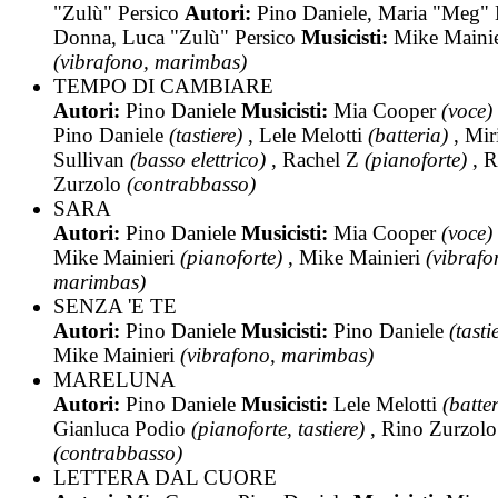
"Zulù" Persico
Autori:
Pino Daniele, Maria "Meg" 
Donna, Luca "Zulù" Persico
Musicisti:
Mike Mainie
(vibrafono, marimbas)
TEMPO DI CAMBIARE
Autori:
Pino Daniele
Musicisti:
Mia Cooper
(voce)
Pino Daniele
(tastiere)
, Lele Melotti
(batteria)
, Mir
Sullivan
(basso elettrico)
, Rachel Z
(pianoforte)
, R
Zurzolo
(contrabbasso)
SARA
Autori:
Pino Daniele
Musicisti:
Mia Cooper
(voce)
Mike Mainieri
(pianoforte)
, Mike Mainieri
(vibrafo
marimbas)
SENZA 'E TE
Autori:
Pino Daniele
Musicisti:
Pino Daniele
(tasti
Mike Mainieri
(vibrafono, marimbas)
MARELUNA
Autori:
Pino Daniele
Musicisti:
Lele Melotti
(batte
Gianluca Podio
(pianoforte, tastiere)
, Rino Zurzolo
(contrabbasso)
LETTERA DAL CUORE