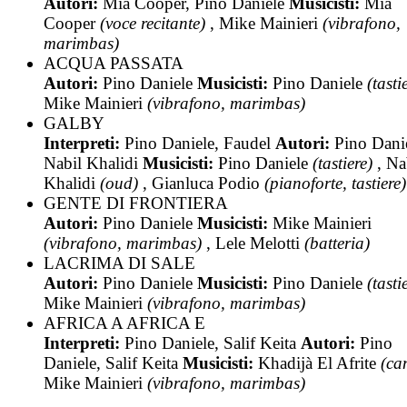
Autori:
Mia Cooper, Pino Daniele
Musicisti:
Mia
Cooper
(voce recitante)
, Mike Mainieri
(vibrafono,
marimbas)
ACQUA PASSATA
Autori:
Pino Daniele
Musicisti:
Pino Daniele
(tasti
Mike Mainieri
(vibrafono, marimbas)
GALBY
Interpreti:
Pino Daniele, Faudel
Autori:
Pino Danie
Nabil Khalidi
Musicisti:
Pino Daniele
(tastiere)
, Na
Khalidi
(oud)
, Gianluca Podio
(pianoforte, tastiere)
GENTE DI FRONTIERA
Autori:
Pino Daniele
Musicisti:
Mike Mainieri
(vibrafono, marimbas)
, Lele Melotti
(batteria)
LACRIMA DI SALE
Autori:
Pino Daniele
Musicisti:
Pino Daniele
(tasti
Mike Mainieri
(vibrafono, marimbas)
AFRICA A AFRICA E
Interpreti:
Pino Daniele, Salif Keita
Autori:
Pino
Daniele, Salif Keita
Musicisti:
Khadijà El Afrite
(ca
Mike Mainieri
(vibrafono, marimbas)