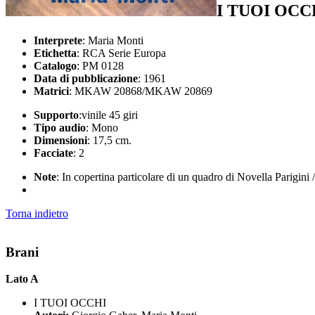
I TUOI OC
Interprete
: Maria Monti
Etichetta
: RCA Serie Europa
Catalogo
: PM 0128
Data di pubblicazione
: 1961
Matrici
: MKAW 20868/MKAW 20869
Supporto
:vinile 45 giri
Tipo audio
: Mono
Dimensioni
: 17,5 cm.
Facciate
: 2
Note
: In copertina particolare di un quadro di Novella Parigini
Torna indietro
Brani
Lato A
I TUOI OCCHI