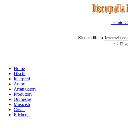
Istituto 
Ricerca libera
Disc
Home
Dischi
Interpreti
Autori
Arrangiatori
Produttori
Orchestre
Musicisti
Cover
Etichette