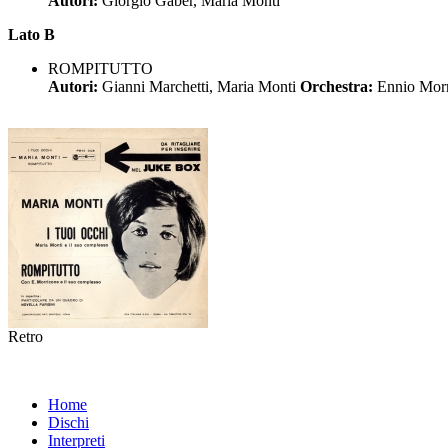
Autori:
Giorgio Gaber, Maria Monti
Lato B
ROMPITUTTO
Autori:
Gianni Marchetti, Maria Monti
Orchestra:
Ennio Mor
Retro
Home
Dischi
Interpreti