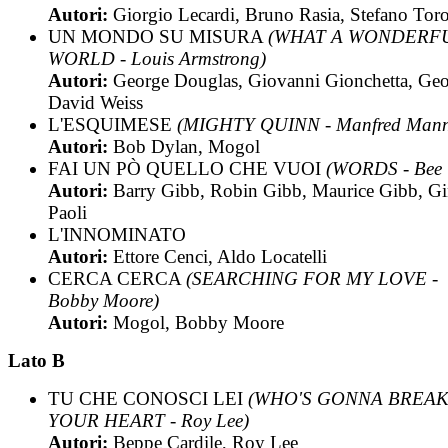
Autori:
Giorgio Lecardi, Bruno Rasia, Stefano Toro
UN MONDO SU MISURA
(WHAT A WONDERF
WORLD - Louis Armstrong)
Autori:
George Douglas, Giovanni Gionchetta, Ge
David Weiss
L'ESQUIMESE
(MIGHTY QUINN - Manfred Man
Autori:
Bob Dylan, Mogol
FAI UN PÒ QUELLO CHE VUOI
(WORDS - Bee 
Autori:
Barry Gibb, Robin Gibb, Maurice Gibb, G
Paoli
L'INNOMINATO
Autori:
Ettore Cenci, Aldo Locatelli
CERCA CERCA
(SEARCHING FOR MY LOVE -
Bobby Moore)
Autori:
Mogol, Bobby Moore
Lato B
TU CHE CONOSCI LEI
(WHO'S GONNA BREA
YOUR HEART - Roy Lee)
Autori:
Beppe Cardile, Roy Lee