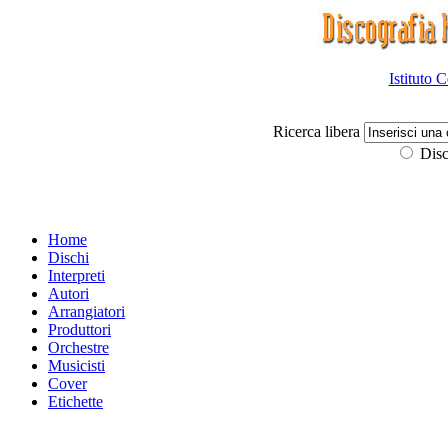
Istituto 
Ricerca libera
Disc
Home
Dischi
Interpreti
Autori
Arrangiatori
Produttori
Orchestre
Musicisti
Cover
Etichette