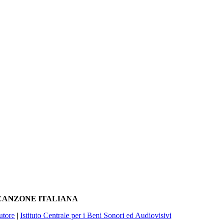
A CANZONE ITALIANA
utore
|
Istituto Centrale per i Beni Sonori ed Audiovisivi