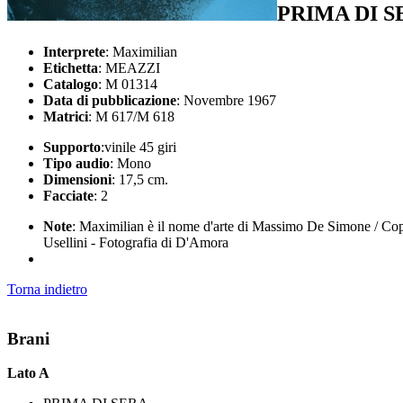
PRIMA DI 
Interprete
: Maximilian
Etichetta
: MEAZZI
Catalogo
: M 01314
Data di pubblicazione
: Novembre 1967
Matrici
: M 617/M 618
Supporto
:vinile 45 giri
Tipo audio
: Mono
Dimensioni
: 17,5 cm.
Facciate
: 2
Note
: Maximilian è il nome d'arte di Massimo De Simone / Coperti
Usellini - Fotografia di D'Amora
Torna indietro
Brani
Lato A