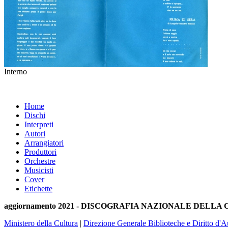
Interno
Home
Dischi
Interpreti
Autori
Arrangiatori
Produttori
Orchestre
Musicisti
Cover
Etichette
aggiornamento 2021 - DISCOGRAFIA NAZIONALE DELL
Ministero della Cultura
|
Direzione Generale Biblioteche e Diritto d'A