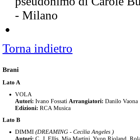
pseudonimo di Carole Bur
- Milano
Torna indietro
Brani
Lato A
VOLA
Autori:
Ivano Fossati
Arrangiatori:
Danilo Vaona
Edizioni:
RCA Musica
Lato B
DIMMI
(DREAMING - Cecilia Angeles )
Autori:
C. J. Ellis, Mia Martini, Yvon Rioland, Rol