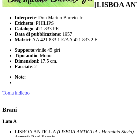
[LISBOA AN
Interprete
: Don Marino Barreto Jr.
Etichetta
: PHILIPS
Catalogo
: 421 833 PE
Data di pubblicazione
: 1957
Matrici
: AA 421 833.1 E/AA 421 833.2 E
Supporto
:vinile 45 giri
Tipo audio
: Mono
Dimensioni
: 17,5 cm.
Facciate
: 2
Note
:
Torna indietro
Brani
Lato A
LISBOA ANTIGUA
(LISBOA ANTIGUA - Herminia Silvia)