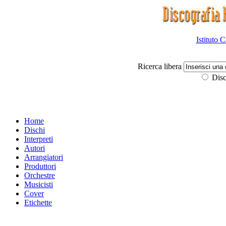
Istituto 
Ricerca libera
Disc
Home
Dischi
Interpreti
Autori
Arrangiatori
Produttori
Orchestre
Musicisti
Cover
Etichette