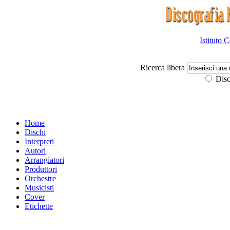
Istituto 
Ricerca libera
Disc
Home
Dischi
Interpreti
Autori
Arrangiatori
Produttori
Orchestre
Musicisti
Cover
Etichette