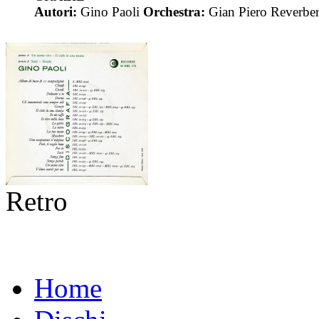
Autori:
Gino Paoli
Orchestra:
Gian Piero Reverber
Retro
Home