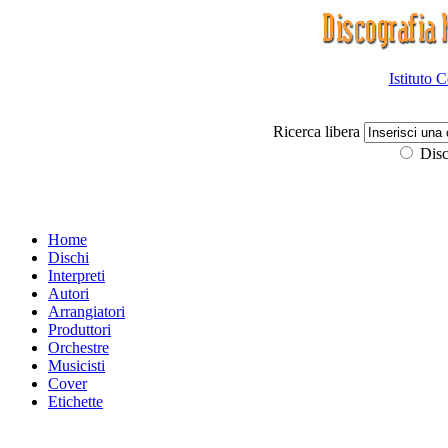
Istituto 
Ricerca libera
Disc
Home
Dischi
Interpreti
Autori
Arrangiatori
Produttori
Orchestre
Musicisti
Cover
Etichette