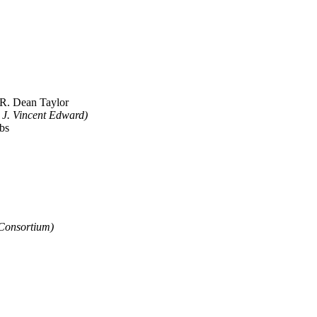
 R. Dean Taylor
. Vincent Edward)
bbs
onsortium)