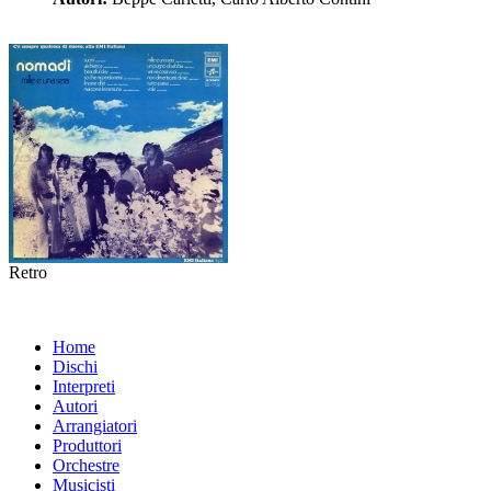
Retro
Home
Dischi
Interpreti
Autori
Arrangiatori
Produttori
Orchestre
Musicisti