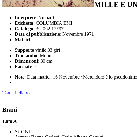
MILLE E U
Interprete
: Nomadi
Etichetta
: COLUMBIA EMI
Catalogo
: 3C 062 17797
Data di pubblicazione
: Novembre 1971
Matrici
:
Supporto
:vinile 33 giri
Tipo audio
: Mono
Dimensioni
: 30 cm.
Facciate
: 2
Note
: Data matrici: 16 Novembre / Merendero è lo pseudonimo di
Torna indietro
Brani
Lato A
SUONI