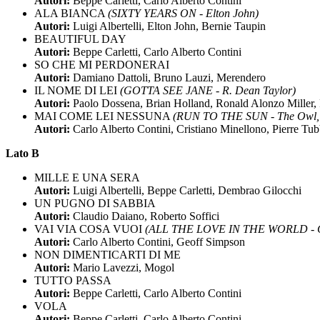
Autori:
Beppe Carletti, Carlo Alberto Contini
ALA BIANCA
(SIXTY YEARS ON - Elton John)
Autori:
Luigi Albertelli, Elton John, Bernie Taupin
BEAUTIFUL DAY
Autori:
Beppe Carletti, Carlo Alberto Contini
SO CHE MI PERDONERAI
Autori:
Damiano Dattoli, Bruno Lauzi, Merendero
IL NOME DI LEI
(GOTTA SEE JANE - R. Dean Taylor)
Autori:
Paolo Dossena, Brian Holland, Ronald Alonzo Miller,
MAI COME LEI NESSUNA
(RUN TO THE SUN - The Owl, J
Autori:
Carlo Alberto Contini, Cristiano Minellono, Pierre Tu
Lato B
MILLE E UNA SERA
Autori:
Luigi Albertelli, Beppe Carletti, Dembrao Gilocchi
UN PUGNO DI SABBIA
Autori:
Claudio Daiano, Roberto Soffici
VAI VIA COSA VUOI
(ALL THE LOVE IN THE WORLD - C
Autori:
Carlo Alberto Contini, Geoff Simpson
NON DIMENTICARTI DI ME
Autori:
Mario Lavezzi, Mogol
TUTTO PASSA
Autori:
Beppe Carletti, Carlo Alberto Contini
VOLA
Autori:
Beppe Carletti, Carlo Alberto Contini