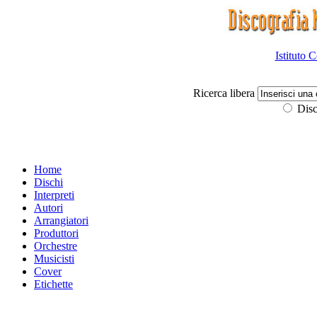
Istituto 
Ricerca libera
Disc
Home
Dischi
Interpreti
Autori
Arrangiatori
Produttori
Orchestre
Musicisti
Cover
Etichette