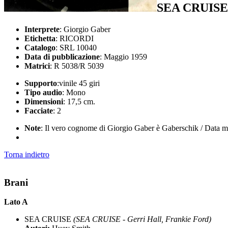
SEA CRUIS
Interprete
: Giorgio Gaber
Etichetta
: RICORDI
Catalogo
: SRL 10040
Data di pubblicazione
: Maggio 1959
Matrici
: R 5038/R 5039
Supporto
:vinile 45 giri
Tipo audio
: Mono
Dimensioni
: 17,5 cm.
Facciate
: 2
Note
: Il vero cognome di Giorgio Gaber è Gaberschik / Data mat
Torna indietro
Brani
Lato A
SEA CRUISE
(SEA CRUISE - Gerri Hall, Frankie Ford)