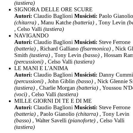
(tastiera)
SIGNORA DELLE ORE SCURE
Autori:
Claudio Baglioni
Musicisti:
Paolo Gianoli
(chitarra)
, Manu Katche
(batteria)
, Tony Levin
(b
, Celso Valli
(tastiera)
NAVIGANDO
Autori:
Claudio Baglioni
Musicisti:
Steve Ferrone
(batteria)
, Richard Galliano
(fisarmonica)
, Nick G
Smith
(tastiera)
, Tony Levin
(basso)
, Hossam Ra
(percussioni)
, Celso Valli
(tastiera)
LE MANI E L'ANIMA
Autori:
Claudio Baglioni
Musicisti:
Danny Cummi
(percussioni)
, John Giblin
(basso)
, Nick Glennie S
(tastiera)
, Charlie Morgan
(batteria)
, Youssou N'D
(voci)
, Celso Valli
(tastiera)
MILLE GIORNI DI TE E DI ME
Autori:
Claudio Baglioni
Musicisti:
Steve Ferrone
(batteria)
, Paolo Gianolio
(chitarra)
, Tony Levin
(basso)
, Walter Savelli
(pianoforte)
, Celso Valli
(tastiera)