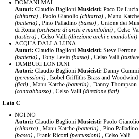
DOMANI MAI
Autori:
Claudio Baglioni
Musicisti:
Paco De Lucia
(chitarra)
, Paolo Gianolio
(chitarra)
, Manu Katch
(batteria)
, Pino Palladino
(basso)
, Unione dei Musi
di Roma
(orchestra di archi e mandolini)
, Celso Val
(tastiera)
, Celso Valli
(direzione archi e mandolini)
ACQUA DALLA LUNA
Autori:
Claudio Baglioni
Musicisti:
Steve Ferrone
(batteria)
, Tony Levin
(basso)
, Celso Valli
(tastier
TAMBURI LONTANI
Autori:
Claudio Baglioni
Musicisti:
Danny Cummi
(percussioni)
, Isobel Griffiths Brass and Woodwind
(fiati)
, Manu Katche
(batteria)
, Danny Thompson
(contrabbasso)
, Celso Valli
(direzione fiati)
Lato C
NOI NO
Autori:
Claudio Baglioni
Musicisti:
Paolo Gianoli
(chitarra)
, Manu Katche
(batteria)
, Pino Palladino
(basso)
, Frank Ricotti
(percussioni)
, Celso Valli