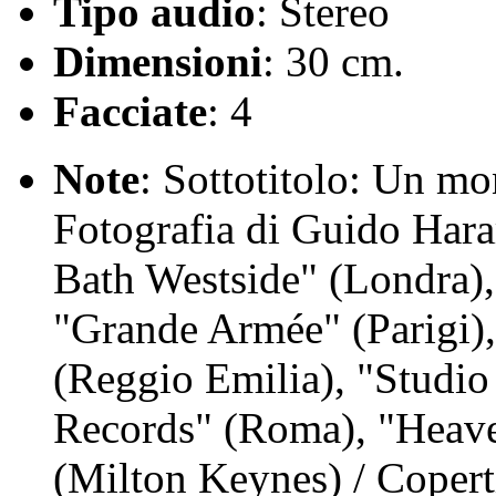
Tipo audio
: Stereo
Dimensioni
: 30 cm.
Facciate
: 4
Note
: Sottotitolo: Un m
Fotografia di Guido Harar
Bath Westside" (Londra)
"Grande Armée" (Parigi)
(Reggio Emilia), "Studi
Records" (Roma), "Heave
(Milton Keynes) / Coperti