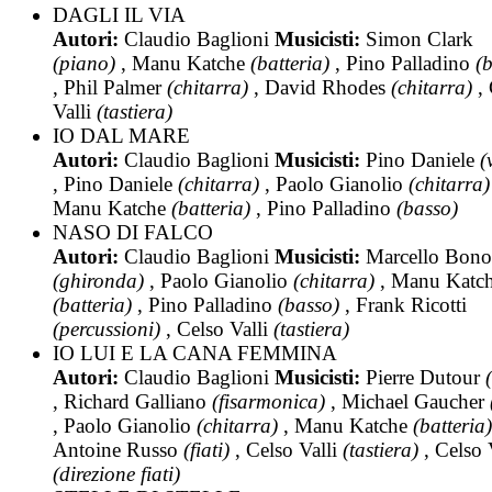
DAGLI IL VIA
Autori:
Claudio Baglioni
Musicisti:
Simon Clark
(piano)
, Manu Katche
(batteria)
, Pino Palladino
(
, Phil Palmer
(chitarra)
, David Rhodes
(chitarra)
, 
Valli
(tastiera)
IO DAL MARE
Autori:
Claudio Baglioni
Musicisti:
Pino Daniele
(
, Pino Daniele
(chitarra)
, Paolo Gianolio
(chitarra)
Manu Katche
(batteria)
, Pino Palladino
(basso)
NASO DI FALCO
Autori:
Claudio Baglioni
Musicisti:
Marcello Bono
(ghironda)
, Paolo Gianolio
(chitarra)
, Manu Katc
(batteria)
, Pino Palladino
(basso)
, Frank Ricotti
(percussioni)
, Celso Valli
(tastiera)
IO LUI E LA CANA FEMMINA
Autori:
Claudio Baglioni
Musicisti:
Pierre Dutour
(
, Richard Galliano
(fisarmonica)
, Michael Gaucher
, Paolo Gianolio
(chitarra)
, Manu Katche
(batteria)
Antoine Russo
(fiati)
, Celso Valli
(tastiera)
, Celso 
(direzione fiati)