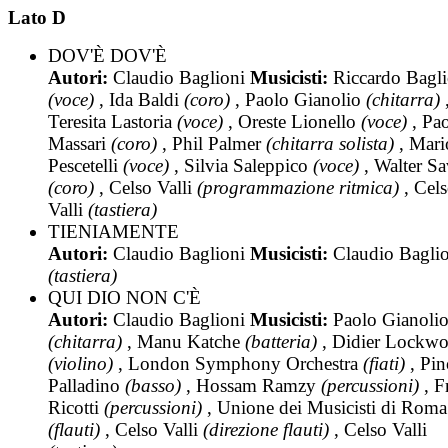
Lato D
DOV'È DOV'È
Autori:
Claudio Baglioni
Musicisti:
Riccardo Bagli
(voce)
, Ida Baldi
(coro)
, Paolo Gianolio
(chitarra)
Teresita Lastoria
(voce)
, Oreste Lionello
(voce)
, Pao
Massari
(coro)
, Phil Palmer
(chitarra solista)
, Mari
Pescetelli
(voce)
, Silvia Saleppico
(voce)
, Walter Sa
(coro)
, Celso Valli
(programmazione ritmica)
, Cel
Valli
(tastiera)
TIENIAMENTE
Autori:
Claudio Baglioni
Musicisti:
Claudio Bagli
(tastiera)
QUI DIO NON C'È
Autori:
Claudio Baglioni
Musicisti:
Paolo Gianoli
(chitarra)
, Manu Katche
(batteria)
, Didier Lockw
(violino)
, London Symphony Orchestra
(fiati)
, Pin
Palladino
(basso)
, Hossam Ramzy
(percussioni)
, F
Ricotti
(percussioni)
, Unione dei Musicisti di Roma
(flauti)
, Celso Valli
(direzione flauti)
, Celso Valli