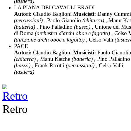
(tastiera)
LA PIANA DEI CAVALLI BRADI
Autori:
Claudio Baglioni
Musicisti:
Danny Cummi
(percussioni)
, Paolo Gianolio
(chitarra)
, Manu Kat
(batteria)
, Pino Palladino
(basso)
, Unione dei Musi
di Roma
(orchestra d'archi oboe e fagotto)
, Celso V
(direzione archi oboe e fagotto)
, Celso Valli
(tastier
PACE
Autori:
Claudio Baglioni
Musicisti:
Paolo Gianoli
(chitarra)
, Manu Katche
(batteria)
, Pino Palladino
(basso)
, Frank Ricotti
(percussioni)
, Celso Valli
(tastiera)
Retro