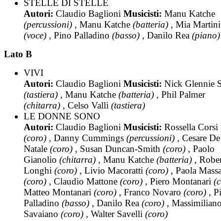
STELLE DI STELLE
Autori:
Claudio Baglioni
Musicisti:
Manu Katche
(percussioni)
, Manu Katche
(batteria)
, Mia Martini
(voce)
, Pino Palladino
(basso)
, Danilo Rea
(piano)
Lato B
VIVI
Autori:
Claudio Baglioni
Musicisti:
Nick Glennie 
(tastiera)
, Manu Katche
(batteria)
, Phil Palmer
(chitarra)
, Celso Valli
(tastiera)
LE DONNE SONO
Autori:
Claudio Baglioni
Musicisti:
Rossella Corsi
(coro)
, Danny Cummings
(percussioni)
, Cesare De
Natale
(coro)
, Susan Duncan-Smith
(coro)
, Paolo
Gianolio
(chitarra)
, Manu Katche
(batteria)
, Rober
Longhi
(coro)
, Livio Macoratti
(coro)
, Paola Massa
(coro)
, Claudio Mattone
(coro)
, Piero Montanari
(
Matteo Montanari
(coro)
, Franco Novaro
(coro)
, P
Palladino
(basso)
, Danilo Rea
(coro)
, Massimilian
Savaiano
(coro)
, Walter Savelli
(coro)