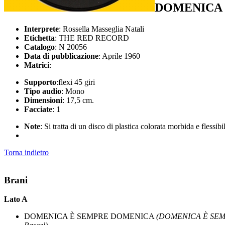
DOMENICA 
Interprete
: Rossella Masseglia Natali
Etichetta
: THE RED RECORD
Catalogo
: N 20056
Data di pubblicazione
: Aprile 1960
Matrici
:
Supporto
:flexi 45 giri
Tipo audio
: Mono
Dimensioni
: 17,5 cm.
Facciate
: 1
Note
: Si tratta di un disco di plastica colorata morbida e flessib
Torna indietro
Brani
Lato A
DOMENICA È SEMPRE DOMENICA
(DOMENICA È SEM