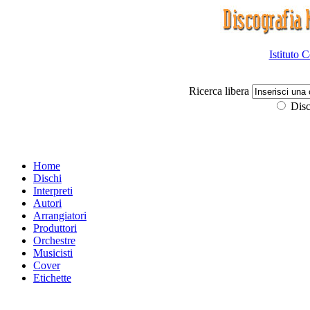
Istituto 
Ricerca libera
Disc
Home
Dischi
Interpreti
Autori
Arrangiatori
Produttori
Orchestre
Musicisti
Cover
Etichette