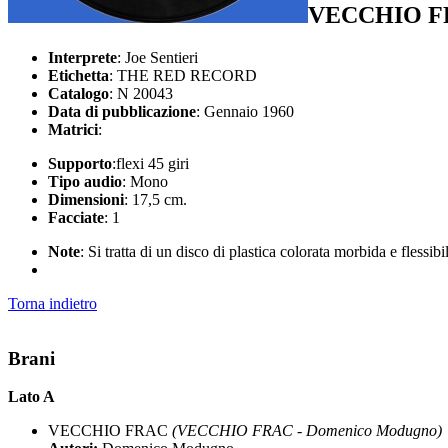
VECCHIO F
Interprete
: Joe Sentieri
Etichetta
: THE RED RECORD
Catalogo
: N 20043
Data di pubblicazione
: Gennaio 1960
Matrici
:
Supporto
:flexi 45 giri
Tipo audio
: Mono
Dimensioni
: 17,5 cm.
Facciate
: 1
Note
: Si tratta di un disco di plastica colorata morbida e flessi
Torna indietro
Brani
Lato A
VECCHIO FRAC
(VECCHIO FRAC - Domenico Modugno)