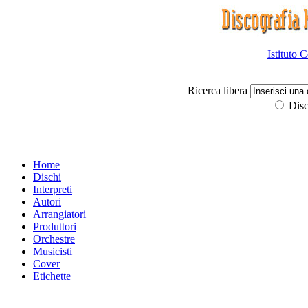
Istituto 
Ricerca libera
Disc
Home
Dischi
Interpreti
Autori
Arrangiatori
Produttori
Orchestre
Musicisti
Cover
Etichette