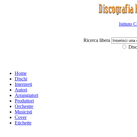
Istituto 
Ricerca libera
Disc
Home
Dischi
Interpreti
Autori
Arrangiatori
Produttori
Orchestre
Musicisti
Cover
Etichette