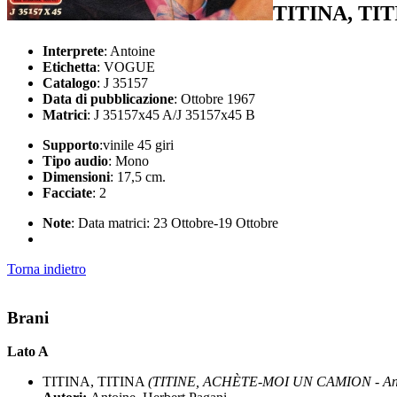
TITINA, TI
Interprete
: Antoine
Etichetta
: VOGUE
Catalogo
: J 35157
Data di pubblicazione
: Ottobre 1967
Matrici
: J 35157x45 A/J 35157x45 B
Supporto
:vinile 45 giri
Tipo audio
: Mono
Dimensioni
: 17,5 cm.
Facciate
: 2
Note
: Data matrici: 23 Ottobre-19 Ottobre
Torna indietro
Brani
Lato A
TITINA, TITINA
(TITINE, ACHÈTE-MOI UN CAMION - Ant