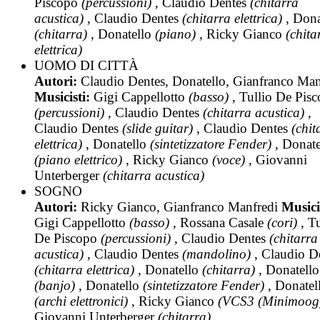
Piscopo
(percussioni)
, Claudio Dentes
(chitarra
acustica)
, Claudio Dentes
(chitarra elettrica)
, Dona
(chitarra)
, Donatello
(piano)
, Ricky Gianco
(chita
elettrica)
UOMO DI CITTÀ
Autori:
Claudio Dentes, Donatello, Gianfranco Man
Musicisti:
Gigi Cappellotto
(basso)
, Tullio De Pis
(percussioni)
, Claudio Dentes
(chitarra acustica)
,
Claudio Dentes
(slide guitar)
, Claudio Dentes
(chit
elettrica)
, Donatello
(sintetizzatore Fender)
, Donate
(piano elettrico)
, Ricky Gianco
(voce)
, Giovanni
Unterberger
(chitarra acustica)
SOGNO
Autori:
Ricky Gianco, Gianfranco Manfredi
Musici
Gigi Cappellotto
(basso)
, Rossana Casale
(cori)
, Tu
De Piscopo
(percussioni)
, Claudio Dentes
(chitarra
acustica)
, Claudio Dentes
(mandolino)
, Claudio D
(chitarra elettrica)
, Donatello
(chitarra)
, Donatello
(banjo)
, Donatello
(sintetizzatore Fender)
, Donatel
(archi elettronici)
, Ricky Gianco
(VCS3 (Minimoog
Giovanni Unterberger
(chitarra)