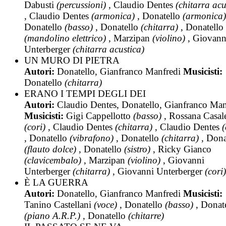
Dabusti
(percussioni)
, Claudio Dentes
(chitarra acu
, Claudio Dentes
(armonica)
, Donatello
(armonica)
Donatello
(basso)
, Donatello
(chitarra)
, Donatello
(mandolino elettrico)
, Marzipan
(violino)
, Giovann
Unterberger
(chitarra acustica)
UN MURO DI PIETRA
Autori:
Donatello, Gianfranco Manfredi
Musicisti:
Donatello
(chitarra)
ERANO I TEMPI DEGLI DEI
Autori:
Claudio Dentes, Donatello, Gianfranco Man
Musicisti:
Gigi Cappellotto
(basso)
, Rossana Casal
(cori)
, Claudio Dentes
(chitarra)
, Claudio Dentes
(
, Donatello
(vibrafono)
, Donatello
(chitarra)
, Dona
(flauto dolce)
, Donatello
(sistro)
, Ricky Gianco
(clavicembalo)
, Marzipan
(violino)
, Giovanni
Unterberger
(chitarra)
, Giovanni Unterberger
(cori)
È LA GUERRA
Autori:
Donatello, Gianfranco Manfredi
Musicisti:
Tanino Castellani
(voce)
, Donatello
(basso)
, Donat
(piano A.R.P.)
, Donatello
(chitarre)