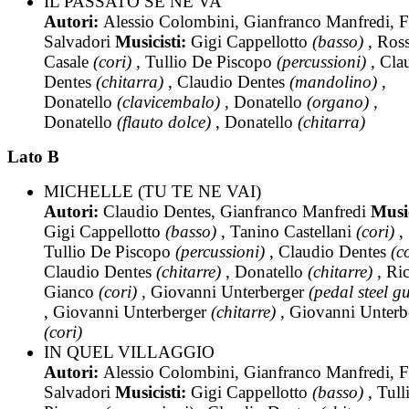
IL PASSATO SE NE VA
Autori:
Alessio Colombini, Gianfranco Manfredi, F
Salvadori
Musicisti:
Gigi Cappellotto
(basso)
, Ros
Casale
(cori)
, Tullio De Piscopo
(percussioni)
, Cla
Dentes
(chitarra)
, Claudio Dentes
(mandolino)
,
Donatello
(clavicembalo)
, Donatello
(organo)
,
Donatello
(flauto dolce)
, Donatello
(chitarra)
Lato B
MICHELLE (TU TE NE VAI)
Autori:
Claudio Dentes, Gianfranco Manfredi
Music
Gigi Cappellotto
(basso)
, Tanino Castellani
(cori)
,
Tullio De Piscopo
(percussioni)
, Claudio Dentes
(c
Claudio Dentes
(chitarre)
, Donatello
(chitarre)
, Ri
Gianco
(cori)
, Giovanni Unterberger
(pedal steel gu
, Giovanni Unterberger
(chitarre)
, Giovanni Unterb
(cori)
IN QUEL VILLAGGIO
Autori:
Alessio Colombini, Gianfranco Manfredi, F
Salvadori
Musicisti:
Gigi Cappellotto
(basso)
, Tull