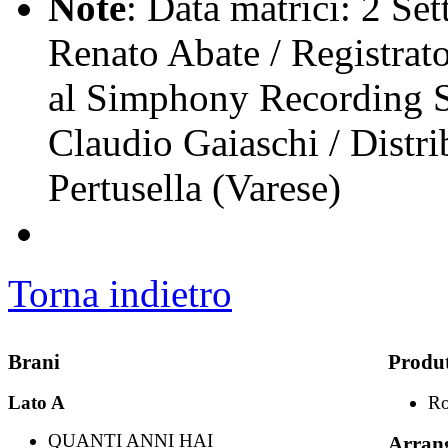
Note
: Data matrici: 2 Se
Renato Abate / Registrat
al Simphony Recording St
Claudio Gaiaschi / Distr
Pertusella (Varese)
Torna indietro
Brani
Produ
Lato A
Ro
QUANTI ANNI HAI
Arran