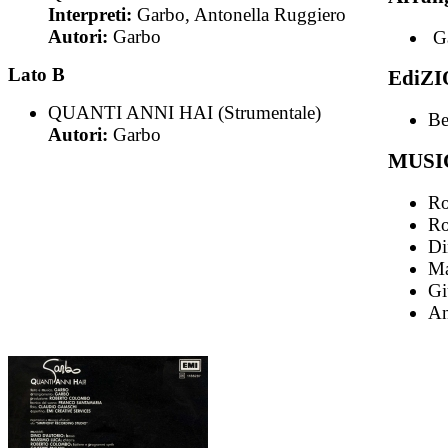
Interpreti:
Garbo, Antonella Ruggiero
Autori:
Garbo
G
Lato B
EdiZI
QUANTI ANNI HAI (Strumentale)
Be
Autori:
Garbo
MUSI
Ro
Ro
Di
Ma
Gi
An