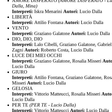
AMORE DISPERATO
(AMORE DISPERATO - Lu
Dalla, Mina)
Interpreti:
Iskra Menarini
Autori:
Lucio Dalla
LIBERTÀ
Interpreti:
Attilio Fontana
Autori:
Lucio Dalla
VENTO
Interpreti:
Graziano Galatone
Autori:
Lucio Dalla
DIO, DIO, DIO
Interpreti:
Lalo Cibelli, Graziano Galatone, Gabriel
Zagni
Autori:
Roberto Costa, Lucio Dalla
LUCE DEI MIEI OCCHI
Interpreti:
Graziano Galatone, Rosalia Misseri
Auto
Lucio Dalla
GIURO
Interpreti:
Attilio Fontana, Graziano Galatone, Rosa
Misseri
Autori:
Lucio Dalla
GELOSIA
Interpreti:
Vittorio Matteucci, Rosalia Misseri
Auto
Lucio Dalla
PER TE
(PER TE - Lucio Dalla)
Interpreti:
Vittorio Matteucci
Autori:
Lucio Dalla