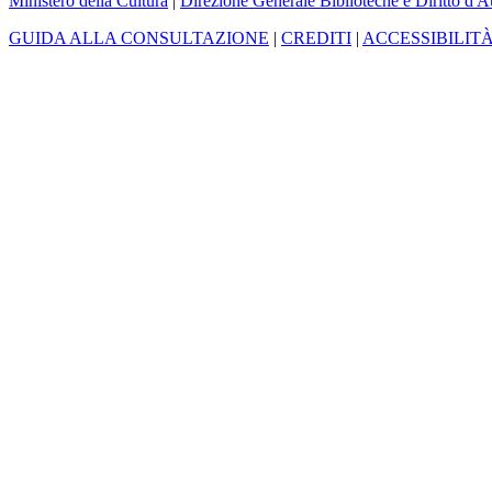
Ministero della Cultura
|
Direzione Generale Biblioteche e Diritto d'A
GUIDA ALLA CONSULTAZIONE
|
CREDITI
|
ACCESSIBILIT