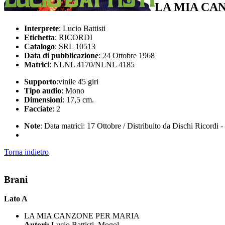
LA MIA CA
Interprete
: Lucio Battisti
Etichetta
: RICORDI
Catalogo
: SRL 10513
Data di pubblicazione
: 24 Ottobre 1968
Matrici
: NLNL 4170/NLNL 4185
Supporto
:vinile 45 giri
Tipo audio
: Mono
Dimensioni
: 17,5 cm.
Facciate
: 2
Note
: Data matrici: 17 Ottobre / Distribuito da Dischi Ricordi 
Torna indietro
Brani
Lato A
LA MIA CANZONE PER MARIA
Autori:
Lucio Battisti, Mogol