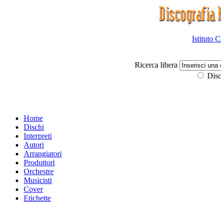
Istituto 
Ricerca libera
Disc
Home
Dischi
Interpreti
Autori
Arrangiatori
Produttori
Orchestre
Musicisti
Cover
Etichette