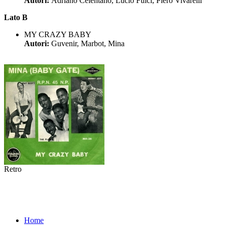
Autori:
Adriano Celentano, Lucio Fulci, Piero Vivarelli
Lato B
MY CRAZY BABY
Autori:
Guvenir, Marbot, Mina
Retro
Home