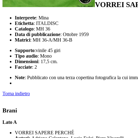
VORREI SA
Interprete
: Mina
Etichetta
: ITALDISC
Catalogo
: MH 36
Data di pubblicazione
: Ottobre 1959
Matrici
: MH 36-A/MH 36-B
Supporto
:vinile 45 giri
Tipo audio
: Mono
Dimensioni
: 17,5 cm.
Facciate
: 2
Note
: Pubblicato con una terza copertina fotografica la cui i
Torna indietro
Brani
Lato A
VORREI SAPERE PERCHÉ