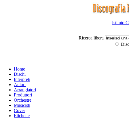
Istituto 
Ricerca libera
Disc
Home
Dischi
Interpreti
Autori
Arrangiatori
Produttori
Orchestre
Musicisti
Cover
Etichette