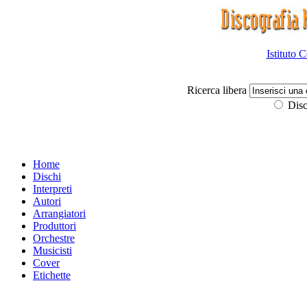
Istituto 
Ricerca libera
Disc
Home
Dischi
Interpreti
Autori
Arrangiatori
Produttori
Orchestre
Musicisti
Cover
Etichette